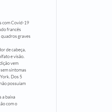
s com Covid-19 
udo francês 
 quadros graves 
dor de cabeça, 
fato e visão.
dição vem 
 sem sintomas 
York. Dos 5 
 não possuíam 
 a baixa 
ção com o 