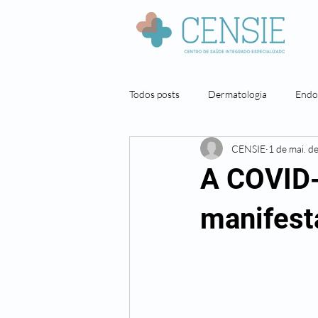
Todos posts
Dermatologia
Endo
CENSIE
1 de mai. d
Neuropsicologia
Nutrição
A COVID-
Pneumologista
Cirurgia geral
manifest