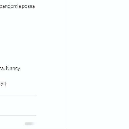
a pandemia possa 
a. Nancy 
854