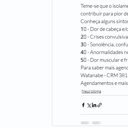
Teme-se que o isolame
contribuir para pior d
Conheça alguns sinto
1⃣ - Dor de cabeça e/
2⃣ - Crises convulsiva
3⃣ - Sonolência, confu
4⃣ - Anormalidades no
5⃣ - Dor muscular e f
Para saber mais agen
Watanabe - CRM 381
Agendamentos e mais 
Neurologia