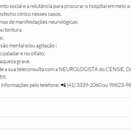
nto social e a relutância para procurar o hospital em meio 
esfecho clínico nesses casos.
mas de manifestações neurológicas:
ou tontura
s;
são mental e/ou agitação ;
 paladar e no olfato;
raqueza grave.
de a sua teleconsulta com a NEUROLOGISTA do CENSIE, Dr
59.
informações pelo telefone: 📲 (41) 3339-2060 ou 98823-9