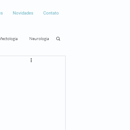
es
Novidades
Contato
nfectologia
Neurologia
gia
Cirurgia plástica