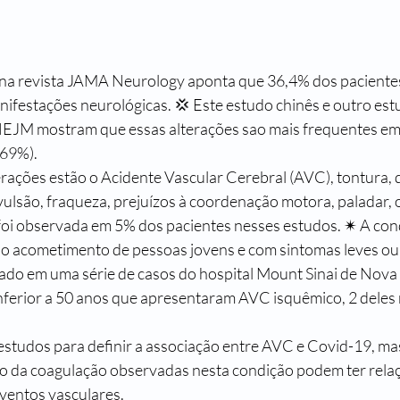
na revista JAMA Neurology aponta que 36,4% dos paciente
festações neurológicas. 💢 Este estudo chinês e outro est
 NEJM mostram que essas alterações sao mais frequentes em
 69%).
erações estão o Acidente Vascular Cerebral (AVC), tontura, 
ulsão, fraqueza, prejuízos à coordenação motora, paladar, ol
foi observada em 5% dos pacientes nesses estudos. ✴ A con
o acometimento de pessoas jovens e com sintomas leves ou
ado em uma série de casos do hospital Mount Sinai de Nova 
nferior a 50 anos que apresentaram AVC isquêmico, 2 deles
estudos para definir a associação entre AVC e Covid-19, mas
o da coagulação observadas nesta condição podem ter rela
ventos vasculares.