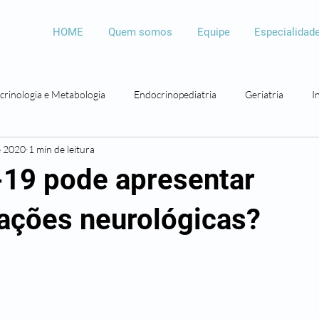
HOME
Quem somos
Equipe
Especialidad
crinologia e Metabologia
Endocrinopediatria
Geriatria
I
e 2020
1 min de leitura
Psicologia
Psicopedagogia
Bariátrica
Otorrinolaringolo
19 pode apresentar
ações neurológicas?