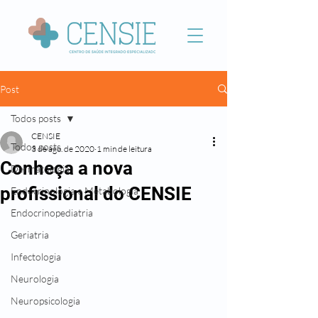
Post
Todos posts
CENSIE
Todos posts
3 de ago. de 2020
1 min de leitura
Conheça a nova
Dermatologia
profissional do CENSIE
Endocrinologia e Metabologia
Endocrinopediatria
Geriatria
Infectologia
Neurologia
Neuropsicologia