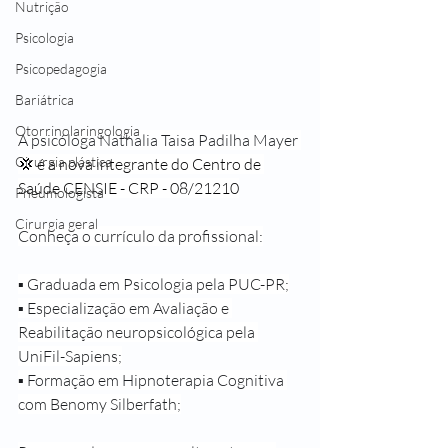
Nutrição
Psicologia
Psicopedagogia
Bariátrica
Otorrinolaringologia
A psicóloga Nathalia Taisa Padilha Mayer 
Cirurgia plástica
💢 é a nova integrante do Centro de 
Saúde CENSIE - CRP - 08/21210
Pneumologista
Cirurgia geral
Conheça o currículo da profissional:
▪ Graduada em Psicologia pela PUC-PR;
▪ Especialização em Avaliação e 
Reabilitação neuropsicológica pela 
UniFil-Sapiens;
▪ Formação em Hipnoterapia Cognitiva 
com Benomy Silberfath;