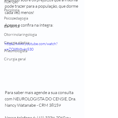
Nutrição
pode trazer para a população, que dorme 
Psicologia
cada vez menos!
Psicopedagogia
Acesse e confira na íntegra: 
Bariátrica
Otorrinolaringologia
Cirurgia plástica
https://www.youtube.com/watch?
v=ZO8fMh4n530
Pneumologista
Cirurgia geral
Para saber mais agende a sua consulta 
com NEUROLOGISTA DO CENSIE, Dra. 
Nancy Watanabe - CRM 38159
Nosso telefone é: (41) 3339-2060 ou 