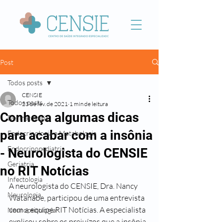
Post
Todos posts
CENSIE
Todos posts
23 de fev. de 2021
1 min de leitura
Conheça algumas dicas
Dermatologia
para acabar com a insônia
Endocrinologia e Metabologia
Endocrinopediatria
- Neurologista do CENSIE
Geriatria
no RIT Notícias
Infectologia
A neurologista do CENSIE, Dra. Nancy 
Neurologia
Watanabe, participou de uma entrevista 
com a equipe RIT Notícias. A especialista 
Neuropsicologia
explicou sobre os prejuízos que a insônia 