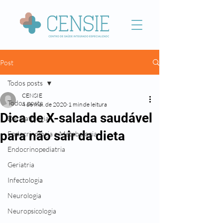
Post
Todos posts
CENSIE
Todos posts
4 de mai. de 2020
1 min de leitura
Dica de X-salada saudável
Dermatologia
para não sair da dieta
Endocrinologia e Metabologia
Endocrinopediatria
Geriatria
Infectologia
Neurologia
Neuropsicologia