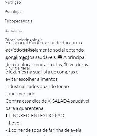
Nutrição
Psicologia
Psicopedagogia
Bariátrica
Otorrinolaringologia
É essencial manter a saúde durante o 
Cirurgia plástica
período de isolamento social optando 
por alimentos saudáveis. 🍔 A principal 
Pneumologista
dica é colocar muitas frutas, 🥦 verduras 
Cirurgia geral
e legumes na sua lista de compras e 
evitar escolher alimentos 
industrializados quando for ao 
supermercado.
Confira essa dica de X-SALADA saudável 
para a quarentena:
🍞 INGREDIENTES DO PÃO:
- 1 ovo;
- 1 colher de sopa de farinha de aveia;