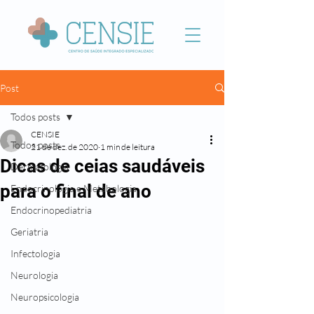
Post
Todos posts
CENSIE
Todos posts
21 de dez. de 2020
1 min de leitura
Dicas de ceias saudáveis
Dermatologia
para o final de ano
Endocrinologia e Metabologia
Endocrinopediatria
Geriatria
Infectologia
Neurologia
Neuropsicologia