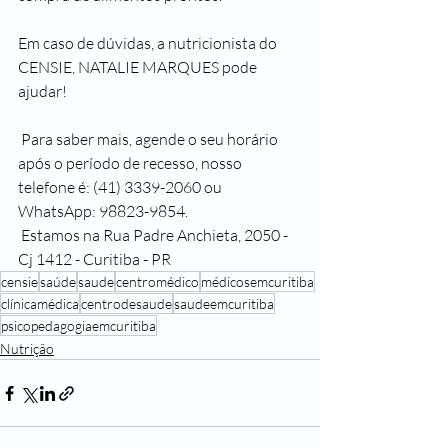
Em caso de dúvidas, a nutricionista do 
CENSIE, NATALIE MARQUES pode 
ajudar!
 Para saber mais, agende o seu horário 
após o período de recesso, nosso 
telefone é: (41) 3339-2060 ou 
WhatsApp: 98823-9854.
 Estamos na Rua Padre Anchieta, 2050 - 
Cj 1412 - Curitiba - PR
censie
saúde
saude
centromédico
médicosemcuritiba
clínicamédica
centrodesaude
saudeemcuritiba
psicopedagogiaemcuritiba
Nutrição