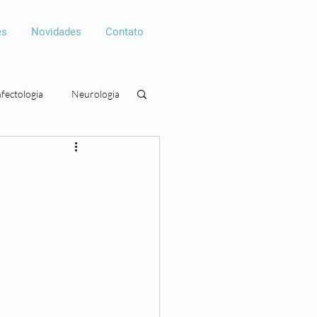
es
Novidades
Contato
nfectologia
Neurologia
gia
Cirurgia plástica