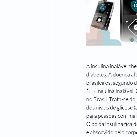
A insulina inalável ch
diabetes. A doença af
brasileiros, segundo 
1⃣ - Insulina inalável:
no Brasil. Trata-se do
dos níveis de glicose 
para pessoas com mai
O pó da insulina fica 
é absorvido pelo corp