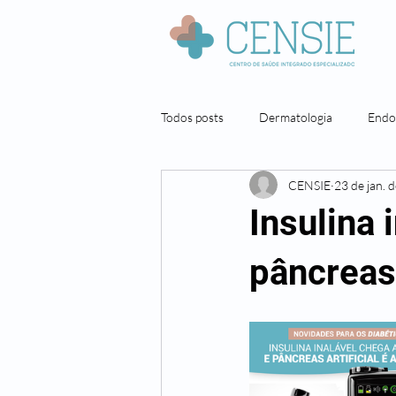
Todos posts
Dermatologia
Endo
CENSIE
23 de jan. 
Neuropsicologia
Nutrição
Insulina 
Pneumologista
Cirurgia geral
pâncreas 