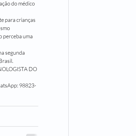
cação do médico 
te para crianças 
ismo 
so perceba uma 
na segunda 
rasil.
RINOLOGISTA DO 
hatsApp: 98823-