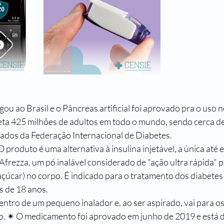
egou ao Brasil e o Pâncreas artificial foi aprovado pra o uso 
eta 425 milhões de adultos em todo o mundo, sendo cerca de
dados da Federação Internacional de Diabetes.
 O produto é uma alternativa à insulina injetável, a única até 
 Afrezza, um pó inalável considerado de "ação ultra rápida" p
(açúcar) no corpo. É indicado para o tratamento dos diabetes t
s de 18 anos.
dentro de um pequeno inalador e, ao ser aspirado, vai para o
o. ✴ O medicamento foi aprovado em junho de 2019 e está d