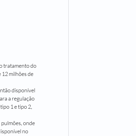
no tratamento do 
 12 milhões de 
então disponível 
ara a regulação 
ipo 1 e tipo 2, 
s pulmões, onde 
isponível no 