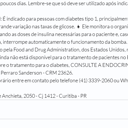
 poucos dias. Lembre-se que só deve ser utilizado após indi
al: É indicado para pessoas com diabetes tipo 1, principalmen
rande variação nas taxas de glicose. 👧 Ele monitora o organ
ando as doses de insulina necessárias para o paciente e, ca
ia, interrompe automaticamente o funcionamento da bomba.
o pela Food and Drug Administration, dos Estados Unidos, 
inda não está disponível para o tratamento de pacientes no B
obre o tratamento para o diabetes, CONSULTE A ENDOC
 Perraro Sanderson - CRM 23626.
orário entre em contato pelo telefone (41) 3339-2060 ou W
Anchieta, 2050 - Cj 1412 - Curitiba - PR