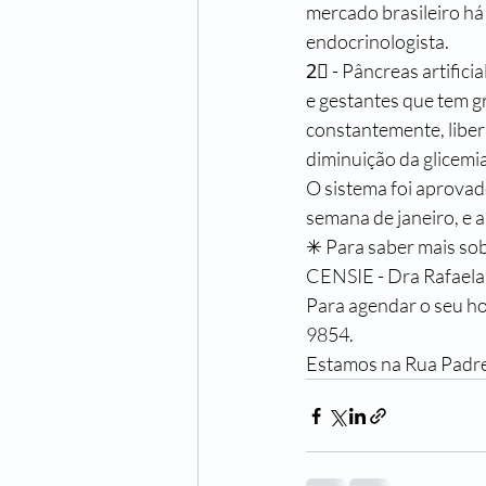
mercado brasileiro há
endocrinologista.
2⃣ - Pâncreas artifici
e gestantes que tem g
constantemente, liber
diminuição da glicem
O sistema foi aprovad
semana de janeiro, e a
✳ Para saber mais s
CENSIE - Dra Rafaela
Para agendar o seu h
9854.
Estamos na Rua Padre 