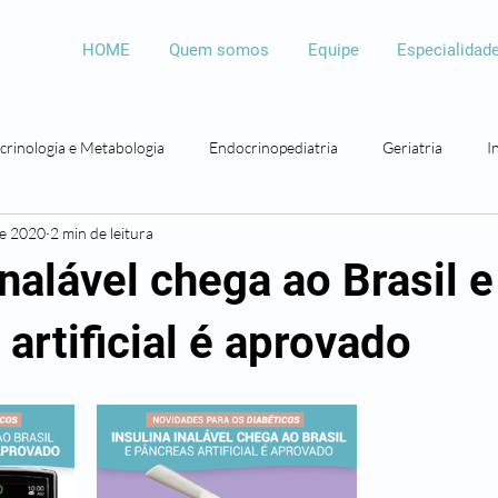
HOME
Quem somos
Equipe
Especialidad
crinologia e Metabologia
Endocrinopediatria
Geriatria
I
de 2020
2 min de leitura
Psicologia
Psicopedagogia
Bariátrica
Otorrinolaringolo
inalável chega ao Brasil e
artificial é aprovado