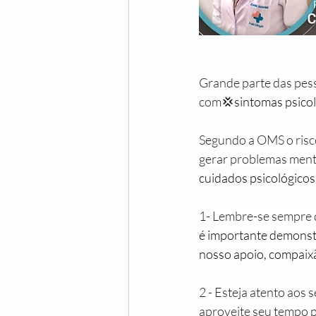
Grande parte das pess
com
💢sintomas psicol
Segundo a OMS o risco
gerar problemas ment
cuidados psicológicos
1- Lembre-se sempre d
é importante demonstr
nosso apoio, compaixã
2 - Esteja atento aos
aproveite seu tempo p