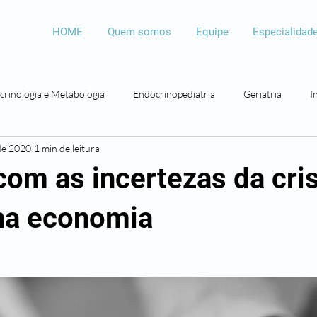
HOME
Quem somos
Equipe
Especialidad
crinologia e Metabologia
Endocrinopediatria
Geriatria
I
de 2020
1 min de leitura
Psicologia
Psicopedagogia
Bariátrica
Otorrinolaringolo
com as incertezas da cri
na economia