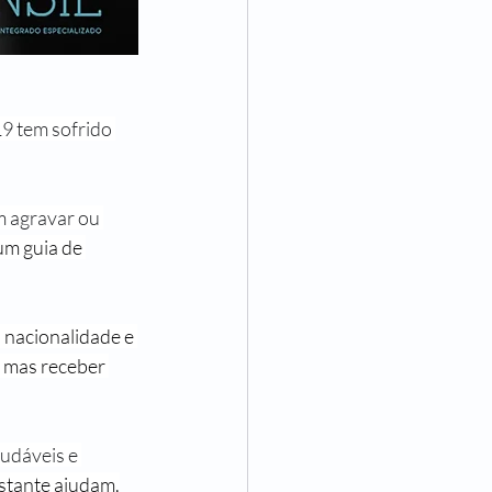
9 tem sofrido 
 agravar ou 
m guia de 
 nacionalidade e 
 mas receber 
udáveis e 
nstante ajudam.