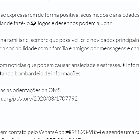
 a se expressarem de forma positiva, seus medos e ansiedad
ar de fazê-lo.
🧩Jogos e desenhos podem ajudar.
na familiar e, sempre que possível, crie novidades principal
r a sociabilidade com a família e amigos por mensagens e ch
com notícias que podem causar ansiedade e estresse.
✴Infor
vitando bombardeio de informações.
as as orientações da OMS, 
un.org/pt/story/2020/03/1707792
e em contato pelo WhatsApp:
📲98823-9854 e agende uma co