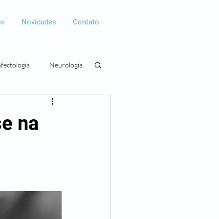
es
Novidades
Contato
nfectologia
Neurologia
gia
Cirurgia plástica
se na