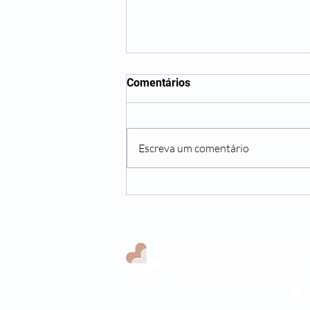
Comentários
Escreva um comentário
Lidando com o luto em
período de pandemia