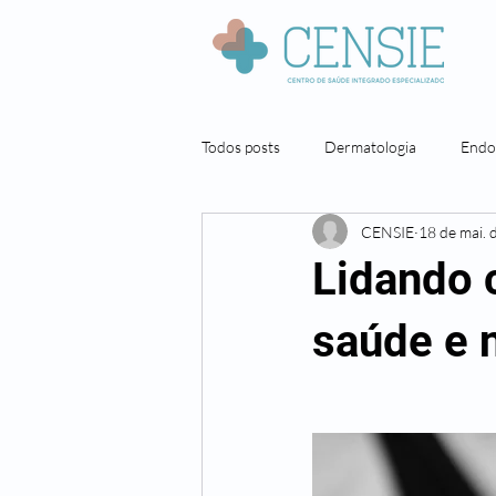
Todos posts
Dermatologia
Endo
CENSIE
18 de mai. 
Neuropsicologia
Nutrição
Lidando 
Pneumologista
Cirurgia geral
saúde e 