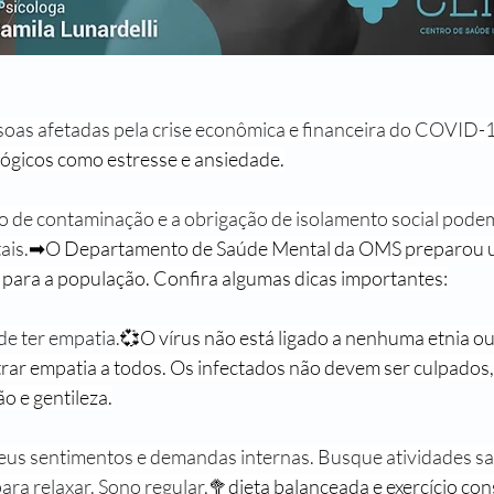
oas afetadas pela crise econômica e financeira do COVID-1
ógicos como estresse e ansiedade.
 de contaminação e a obrigação de isolamento social podem
ais.
➡O Departamento de Saúde Mental da OMS preparou u
 para a população. Confira algumas dicas importantes:
e ter empatia.
💞O vírus não está ligado a nenhuma etnia ou
ar empatia a todos. Os infectados não devem ser culpados,
o e gentileza.
 seus sentimentos e demandas internas. Busque atividades sa
ara relaxar. Sono regular,
🥦dieta balanceada e exercício co