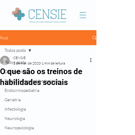
Post
Todos posts
CENSIE
Todos posts
2 de mar. de 2020
1 min de leitura
O que são os treinos de
Dermatologia
habilidades sociais
Endocrinologia e Metabologia
Endocrinopediatria
Geriatria
Infectologia
Neurologia
Neuropsicologia