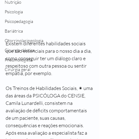
Nutrição
Psicologia
Psicopedagogia
Bariátrica
Otorrinolaringologia
Existem diferentes habilidades sociais 
Cirurgia plástica
que são essenciais para o nosso dia a dia, 
como conseguir ter um diálogo claro e 
Pneumologista
respeitoso com outra pessoa ou sentir 
Cirurgia geral
empatia, por exemplo.
Os Treinos de Habilidades Sociais, ✴ uma 
das áreas da PSICÓLOGA do CENSIE, 
Camila Lunardelli, consistem na 
avaliação de déficits comportamentais 
de um paciente, suas causas, 
consequências e reações emocionais. 
Após essa avaliação a especialista faz a 