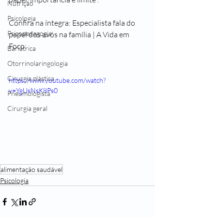
Nutrição
Psicologia
Confira na íntegra: Especialista fala do 
Psicopedagogia
papel dos avós na família | A Vida em 
Foco: 
Bariátrica
Otorrinolaringologia
Cirurgia plástica
https://www.youtube.com/watch?
v=YgUsNsK8Ps0
Pneumologista
Cirurgia geral
alimentação saudável
Psicologia