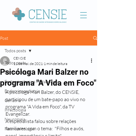
Post
Todos posts
CENSIE
Todos posts
11 de mai. de 2021
1 min de leitura
Psicóloga Mari Balzer no
Dermatologia
programa "A Vida em Foco"
Endocrinologia e Metabologia
Endocrinopediatria
A psicóloga Mari Balzer, do CENSIE, 
participou de um bate-papo ao vivo no 
Geriatria
programa "A Vida em Foco", da TV 
Infectologia
Evangelizar.
Neurologia
A especialista falou sobre relações 
familiares, com o tema:  "Filhos e avós, 
Neuropsicologia
papel, importância e limite".