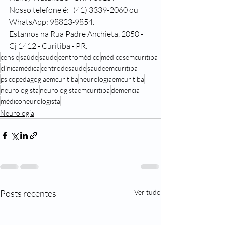
Nosso telefone é:   (41) 3339-2060 ou 
WhatsApp: 98823-9854.
Estamos na Rua Padre Anchieta, 2050 - 
Cj 1412 - Curitiba - PR.
censie
saúde
saude
centromédico
médicosemcuritiba
clínicamédica
centrodesaude
saudeemcuritiba
psicopedagogiaemcuritiba
neurologiaemcuritiba
neurologista
neurologistaemcuritiba
demencia
médiconeurologista
Neurologia
Posts recentes
Ver tudo