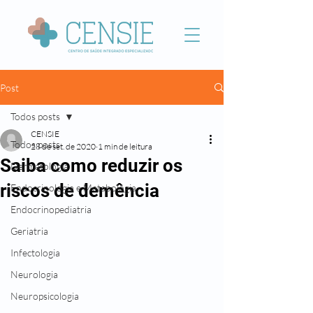
Post
Todos posts
CENSIE
Todos posts
28 de set. de 2020
1 min de leitura
Saiba como reduzir os
Dermatologia
riscos de demência
Endocrinologia e Metabologia
Endocrinopediatria
Geriatria
Infectologia
Neurologia
Neuropsicologia