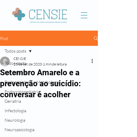
Post
Todos posts
CENSIE
Todos posts
25 de set. de 2020
1 min de leitura
Setembro Amarelo e a
Dermatologia
prevenção ao suicídio:
Endocrinologia e Metabologia
Endocrinopediatria
conversar é acolher
Geriatria
Infectologia
Neurologia
Neuropsicologia