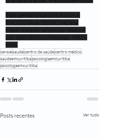
fazer para te ajudar" é sempre bem-vinda.
 Para agendar a sua consulta com a 
PSICOLOGA do CENSIE, Nathália 
Mayer, entre em contato por telefone 
(41) 3339-2060 ou WhatsApp: 98823-
9854.
censie
saude
centro de saúde
centro médico
saúdeemcuritiba
psicologiaemcuritiba
psicologaemcuritiba
Posts recentes
Ver tudo