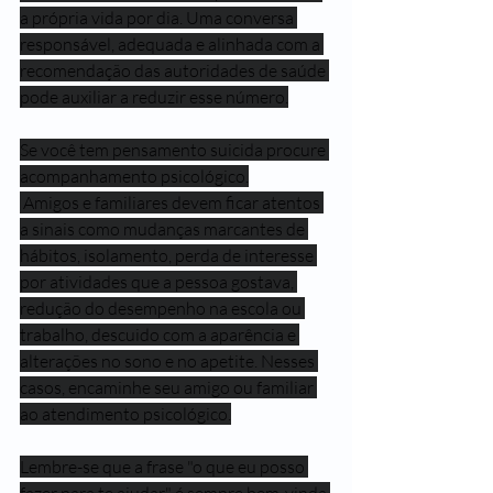
a própria vida por dia. Uma conversa 
responsável, adequada e alinhada com a 
recomendação das autoridades de saúde 
pode auxiliar a reduzir esse número.
Se você tem pensamento suicida procure 
acompanhamento psicológico.
 Amigos e familiares devem ficar atentos 
a sinais como mudanças marcantes de 
hábitos, isolamento, perda de interesse 
por atividades que a pessoa gostava, 
redução do desempenho na escola ou 
trabalho, descuido com a aparência e 
alterações no sono e no apetite. Nesses 
casos, encaminhe seu amigo ou familiar 
ao atendimento psicológico.
Lembre-se que a frase "o que eu posso 