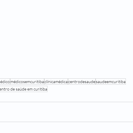
édico
médicosemcuritiba
clínicamédica
centrodesaude
saudeemcuritiba
entro de saúde em curitiba