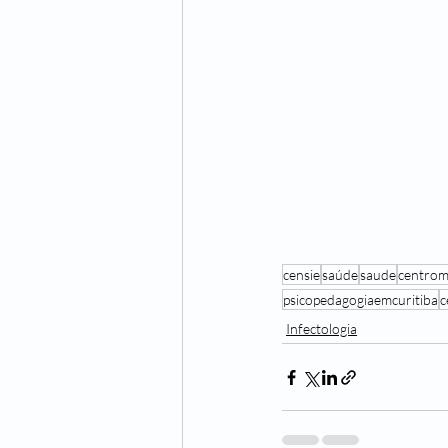
censie
saúde
saude
centrom
psicopedagogiaemcuritiba
c
Infectologia