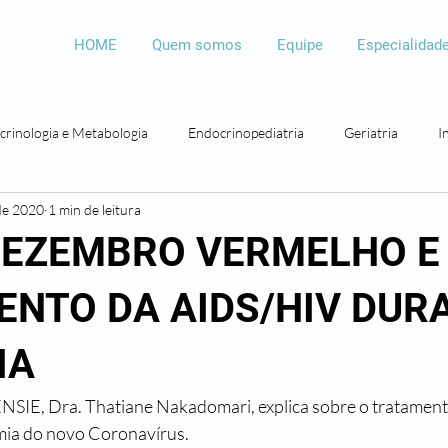
HOME
Quem somos
Equipe
Especialidad
crinologia e Metabologia
Endocrinopediatria
Geriatria
I
de 2020
1 min de leitura
Psicologia
Psicopedagogia
Bariátrica
Otorrinolaringolo
DEZEMBRO VERMELHO E
NTO DA AIDS/HIV DUR
IA
ENSIE, Dra. Thatiane Nakadomari, explica sobre o tratamen
ia do novo Coronavírus.