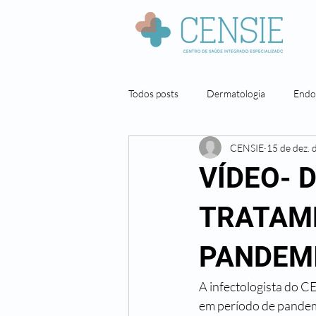
Todos posts
Dermatologia
Endo
CENSIE
15 de dez. 
Neuropsicologia
Nutrição
VÍDEO- 
Pneumologista
Cirurgia geral
TRATAME
PANDEM
A infectologista do C
em período de pandem