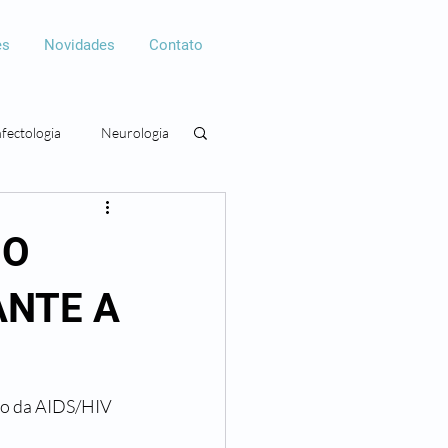
es
Novidades
Contato
nfectologia
Neurologia
gia
Cirurgia plástica
 O
ANTE A
to da AIDS/HIV  