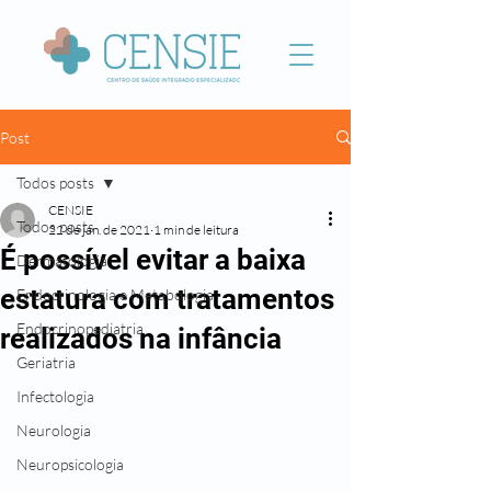
Post
Todos posts
CENSIE
Todos posts
22 de jan. de 2021
1 min de leitura
É possível evitar a baixa
Dermatologia
estatura com tratamentos
Endocrinologia e Metabologia
Endocrinopediatria
realizados na infância
Geriatria
Infectologia
Neurologia
Neuropsicologia