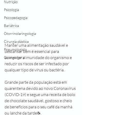
Nutrição
Psicologia
Psicopedagogia
Bariátrica
Otorrinolaringologia
Cirurgia plástica
Manter uma alimentação saudável e 
Pneumologista
descansar bem é essencial para 
aumentar a imunidade do organismo e 
Cirurgia geral
reduzir os riscos de ser infectado por 
qualquer tipo de vírus ou bactéria.
Grande parte da população está em 
quarentena devido ao novo Coronavírus 
(COVID-19) e segue uma receita de bolo 
de chocolate saudável, gostoso e cheio 
de benefícios para o seu café da manhã 
ou lanche da tarde
☕️.