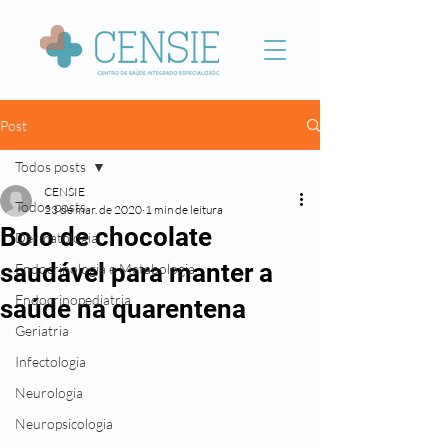
Post
Todos posts
CENSIE
Todos posts
23 de mar. de 2020
1 min de leitura
Bolo de chocolate
Dermatologia
saudável para manter a
Endocrinologia e Metabologia
Endocrinopediatria
saúde na quarentena
Geriatria
Infectologia
Neurologia
Neuropsicologia