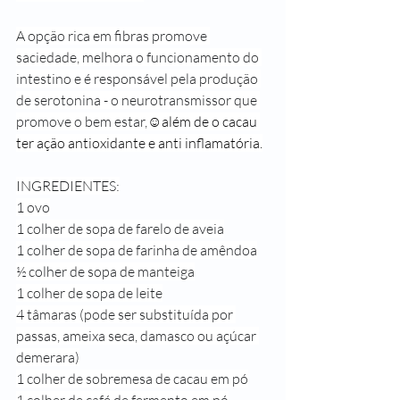
A opção rica em fibras promove 
saciedade, melhora o funcionamento do 
intestino e é responsável pela produção 
de serotonina - o neurotransmissor que 
promove o bem estar,
☺️além de o cacau 
ter ação antioxidante e anti inflamatória.
INGREDIENTES:
1 ovo
1 colher de sopa de farelo de aveia
1 colher de sopa de farinha de amêndoa
½ colher de sopa de manteiga
1 colher de sopa de leite
4 tâmaras (pode ser substituída por 
passas, ameixa seca, damasco ou açúcar 
demerara)
1 colher de sobremesa de cacau em pó