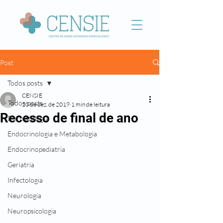
Post
Todos posts
CENSIE
Todos posts
20 de dez. de 2019
1 min de leitura
Recesso de final de ano
Dermatologia
Endocrinologia e Metabologia
Endocrinopediatria
Geriatria
Infectologia
Neurologia
Neuropsicologia