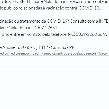
 do público relacionadas à vacinação contra  COVID-19.
acinação ou tratamento da COVID-19? Consulte com a IN
tiane Nakadomari - CRM 22651
orário entre em contato pelo telefone  (41) 3339-2060 ou 
 Anchieta, 2050 - Cj 1412 - Curitiba - PR
édico
médicosemcuritiba
clínicamédica
centrodesaude
saudeemcuritiba
cen