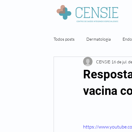
Todos posts
Dermatologia
Endo
CENSIE
16 de jul. 
Neuropsicologia
Nutrição
Resposta
Pneumologista
Cirurgia geral
vacina c
https://www.youtube.