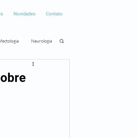
es
Novidades
Contato
nfectologia
Neurologia
gia
Cirurgia plástica
sobre