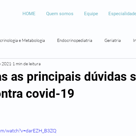
HOME
Quem somos
Equipe
Especialidad
crinologia e Metabologia
Endocrinopediatria
Geriatria
I
de 2021
1 min de leitura
Psicologia
Psicopedagogia
Bariátrica
Otorrinolaringolo
s as principais dúvidas 
ontra covid-19
com/watch?v=darEZH_B3ZQ