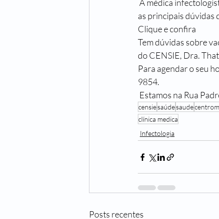
 A médica infectologista do CENSIE, Thatiane Nakadomari, preparou um conteúdo respondendo 
as principais dúvidas
Clique e confira 
Tem dúvidas sobre v
do CENSIE, Dra. Tha
Para agendar o seu h
9854.
 Estamos na Rua Padre
censie
saúde
saude
centrom
clínica medica
Infectologia
Posts recentes