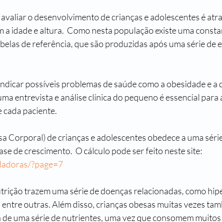
avaliar o desenvolvimento de crianças e adolescentes é atra
 a idade e altura.  Como nesta população existe uma consta
abelas de referência, que são produzidas após uma série de 
a entrevista e análise clínica do pequeno é essencial para a
e cada paciente.
a Corporal) de crianças e adolescentes obedece a uma série 
ase de crescimento.  O cálculo pode ser feito neste site: 
uladoras/?page=7
trição trazem uma série de doenças relacionadas, como hip
a entre outras. Além disso, crianças obesas muitas vezes t
a de uma série de nutrientes, uma vez que consomem muitos 