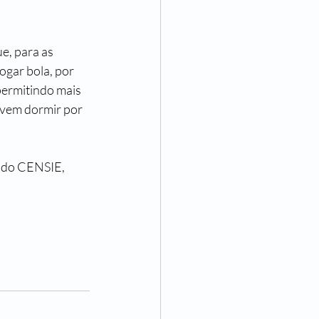
e, para as 
ogar bola, por 
permitindo mais 
evem dormir por 
do CENSIE, 