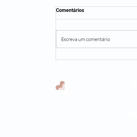
Comentários
Escreva um comentário
Endocrinologista do CENSIE
explica sobre obesidade
infantil no programa A Vida
em Foco