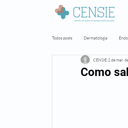
Todos posts
Dermatologia
Endo
CENSIE
2 de mar. d
Neuropsicologia
Nutrição
Como sab
Pneumologista
Cirurgia geral