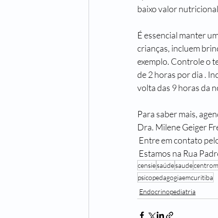
baixo valor nutricional
É essencial manter uma
crianças, incluem brin
exemplo. Controle o t
de 2 horas por dia . 
volta das 9 horas da no
Para saber mais, a
Dra. Milene Geiger F
 Entre em contato pe
 Estamos na Rua Padre
censie
saúde
saude
centrom
psicopedagogiaemcuritiba
Endocrinopediatria