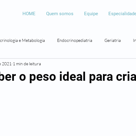
HOME
Quem somos
Equipe
Especialidad
crinologia e Metabologia
Endocrinopediatria
Geriatria
I
e 2021
1 min de leitura
Psicologia
Psicopedagogia
Bariátrica
Otorrinolaringolo
er o peso ideal para cri