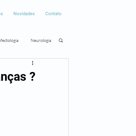
es
Novidades
Contato
nfectologia
Neurologia
gia
Cirurgia plástica
anças ?