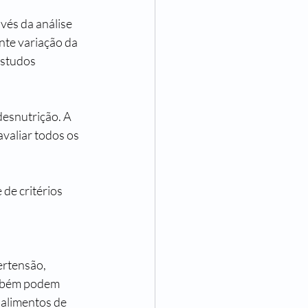
vés da análise 
nte variação da 
estudos 
valiar todos os 
de critérios 
ertensão, 
ambém podem 
alimentos de 