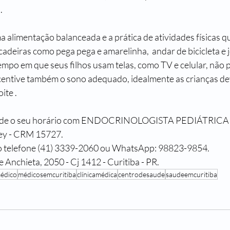
.
 alimentação balanceada e a prática de atividades físicas qu
cadeiras como pega pega e amarelinha,  andar de bicicleta e j
empo em que seus filhos usam telas, como TV e celular, não 
Incentive também o sono adequado, idealmente as crianças d
ite .
gende o seu horário com ENDOCRINOLOGISTA PEDIÁTRICA 
rey - CRM 15727.
lo telefone (41) 3339-2060 ou WhatsApp: 98823-9854.
 Anchieta, 2050 - Cj 1412 - Curitiba - PR.
édico
médicosemcuritiba
clínicamédica
centrodesaude
saudeemcuritiba