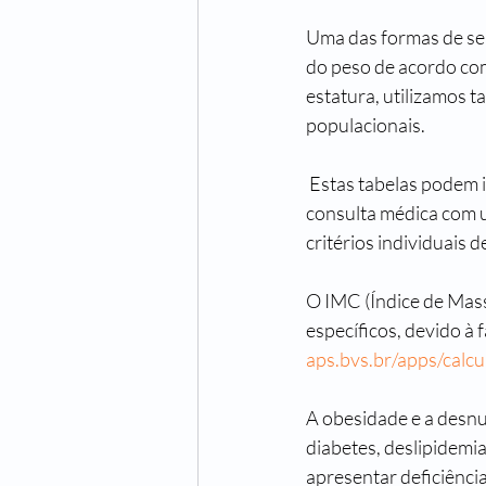
Uma das formas de se 
do peso de acordo com
estatura, utilizamos t
populacionais.
 Estas tabelas podem indicar possíveis problemas de saúde como a obesidade e a desnutrição. A 
consulta médica com um
critérios individuais d
O IMC (Índice de Mass
específicos, devido à f
aps.bvs.br/apps/calc
A obesidade e a desnu
diabetes, deslipidemi
apresentar deficiênci