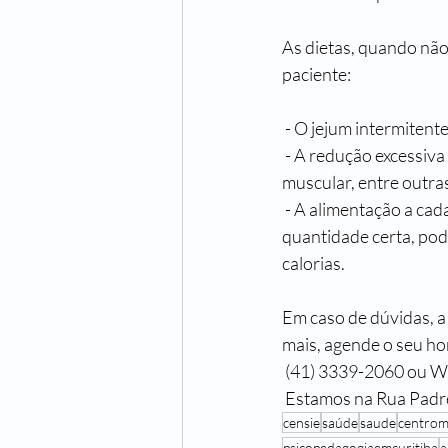
As dietas, quando não
paciente:
 - O jejum intermitent
 - A redução excessiva de carboidratos pode levar também a compulsão, a perda de massa 
muscular, entre outra
 - A alimentação a cada três horas, quando não consumidos os alimentos adequados na 
quantidade certa, pode
calorias.
Em caso de dúvidas, 
mais, agende o seu ho
 (41) 3339-2060 ou 
 Estamos na Rua Padre
censie
saúde
saude
centrom
psicopedagogiaemcuritiba
a