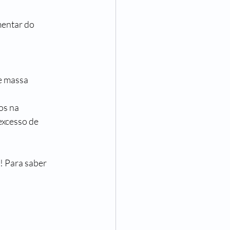
mentar do 
excesso de 
 Para saber 