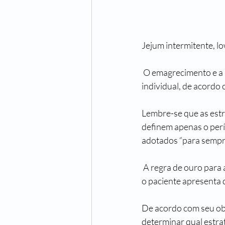
Jejum intermitente, lo
 O emagrecimento e a busca por uma alimentação saudável devem ser planejados de forma 
individual, de acordo 
Lembre-se que as estr
definem apenas o perí
adotados “para sempr
 A regra de ouro para acertar é o acompanhamento profissional, principalmente nos casos em que 
o paciente apresenta 
De acordo com seu obje
determinar qual estra