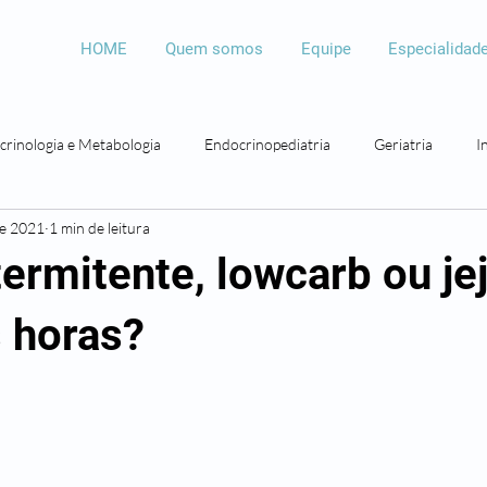
HOME
Quem somos
Equipe
Especialidad
crinologia e Metabologia
Endocrinopediatria
Geriatria
I
de 2021
1 min de leitura
Psicologia
Psicopedagogia
Bariátrica
Otorrinolaringolo
termitente, lowcarb ou je
s horas?