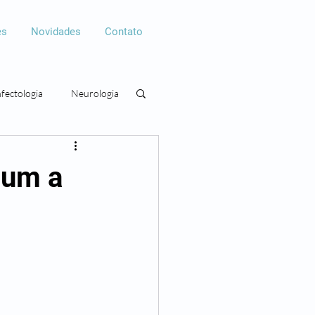
es
Novidades
Contato
nfectologia
Neurologia
gia
Cirurgia plástica
jum a