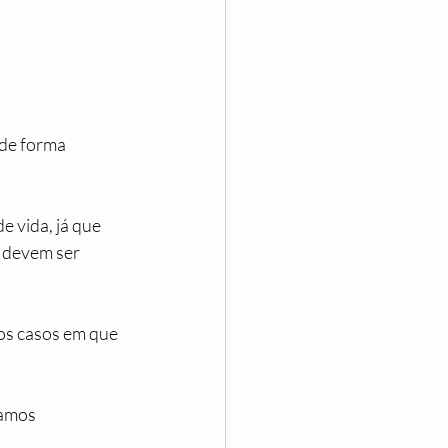
 vida, já que 
 devem ser 
vamos 