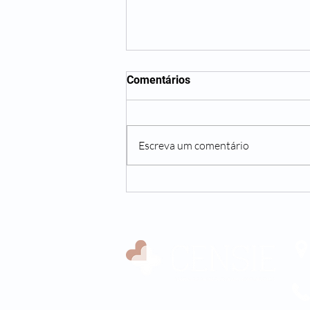
Comentários
Escreva um comentário
Qual alimento proteico pode
substituir a carne vermelha?