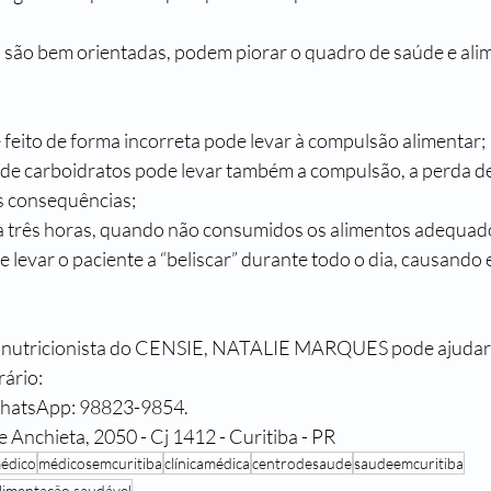
 são bem orientadas, podem piorar o quadro de saúde e ali
e feito de forma incorreta pode levar à compulsão alimentar;
s consequências;
 levar o paciente a “beliscar” durante todo o dia, causando 
a nutricionista do CENSIE, NATALIE MARQUES pode ajudar!
rário:
WhatsApp: 98823-9854.
 Anchieta, 2050 - Cj 1412 - Curitiba - PR
édico
médicosemcuritiba
clínicamédica
centrodesaude
saudeemcuritiba
limentação saudável