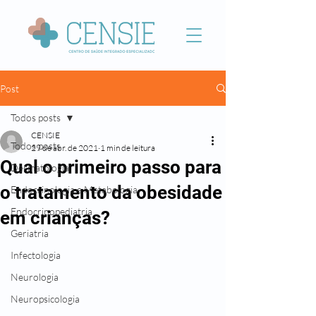
Post
Todos posts
CENSIE
Todos posts
29 de abr. de 2021
1 min de leitura
Qual o primeiro passo para
Dermatologia
o tratamento da obesidade
Endocrinologia e Metabologia
Endocrinopediatria
em crianças?
Geriatria
Infectologia
Neurologia
Neuropsicologia