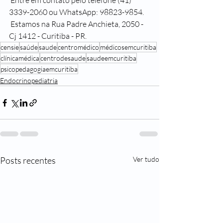
 Entre em contato pelo telefone (41) 
3339-2060 ou WhatsApp: 98823-9854.
 Estamos na Rua Padre Anchieta, 2050 - 
Cj 1412 - Curitiba - PR.
censie
saúde
saude
centromédico
médicosemcuritiba
clínicamédica
centrodesaude
saudeemcuritiba
psicopedagogiaemcuritiba
Endocrinopediatria
Posts recentes
Ver tudo