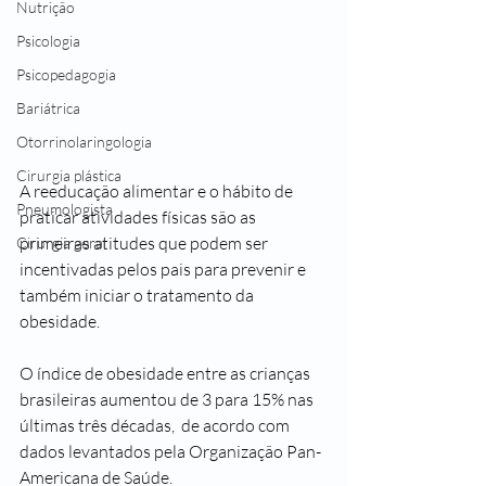
Nutrição
Psicologia
Psicopedagogia
Bariátrica
Otorrinolaringologia
Cirurgia plástica
A reeducação alimentar e o hábito de 
Pneumologista
praticar atividades físicas são as 
primeiras atitudes que podem ser 
Cirurgia geral
incentivadas pelos pais para prevenir e 
também iniciar o tratamento da 
obesidade.
O índice de obesidade entre as crianças 
brasileiras aumentou de 3 para 15% nas 
últimas três décadas,  de acordo com 
dados levantados pela Organização Pan-
Americana de Saúde.